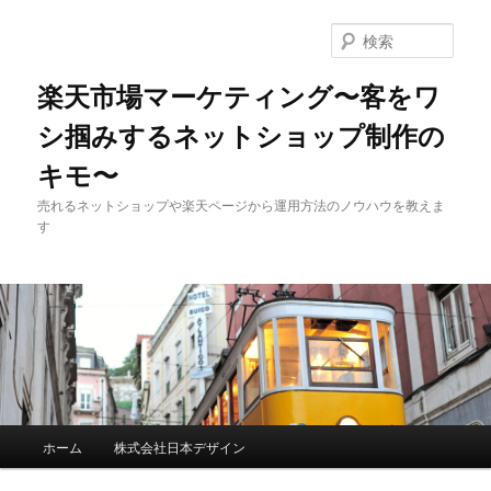
検
索
楽天市場マーケティング〜客をワ
シ掴みするネットショップ制作の
キモ〜
売れるネットショップや楽天ページから運用方法のノウハウを教えま
す
メインメニュー
ホーム
株式会社日本デザイン
メインコンテンツへ移動
サブコンテンツへ移動