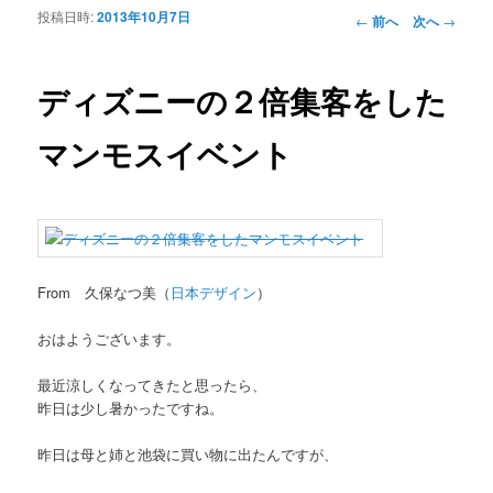
投稿日時:
2013年10月7日
投稿ナビゲーシ
←
前へ
次へ
→
ョン
ディズニーの２倍集客をした
マンモスイベント
From 久保なつ美（
日本デザイン
）
おはようございます。
最近涼しくなってきたと思ったら、
昨日は少し暑かったですね。
昨日は母と姉と池袋に買い物に出たんですが、