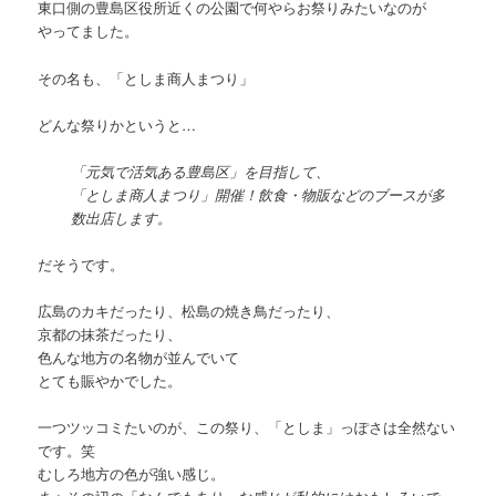
東口側の豊島区役所近くの公園で何やらお祭りみたいなのが
やってました。
その名も、「としま商人まつり」
どんな祭りかというと…
「元気で活気ある豊島区」を目指して、
「としま商人まつり」開催！飲食・物販などのブースが多
数出店します。
だそうです。
広島のカキだったり、松島の焼き鳥だったり、
京都の抹茶だったり、
色んな地方の名物が並んでいて
とても賑やかでした。
一つツッコミたいのが、この祭り、「としま」っぽさは全然ない
です。笑
むしろ地方の色が強い感じ。