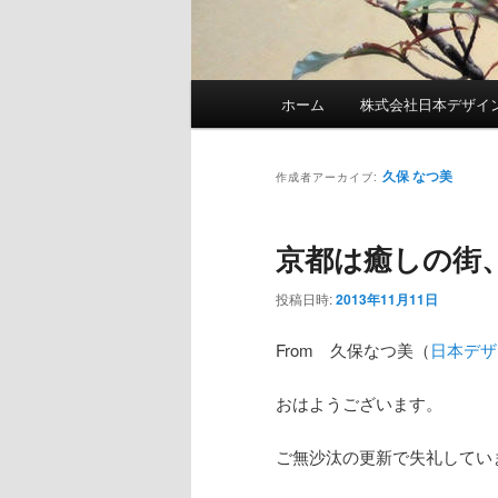
メインメニュー
ホーム
株式会社日本デザイ
メインコンテンツへ移動
サブコンテンツへ移動
久保 なつ美
作成者アーカイブ:
京都は癒しの街
投稿日時:
2013年11月11日
From 久保なつ美（
日本デザ
おはようございます。
ご無沙汰の更新で失礼してい