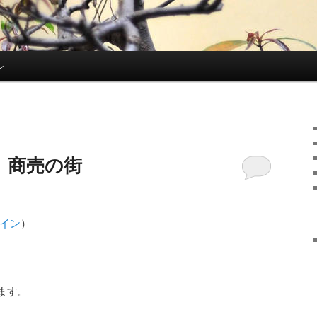
ン
、商売の街
イン
）
ます。