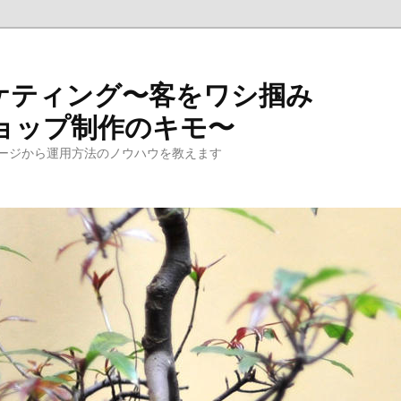
ケティング〜客をワシ掴み
ョップ制作のキモ〜
ージから運用方法のノウハウを教えます