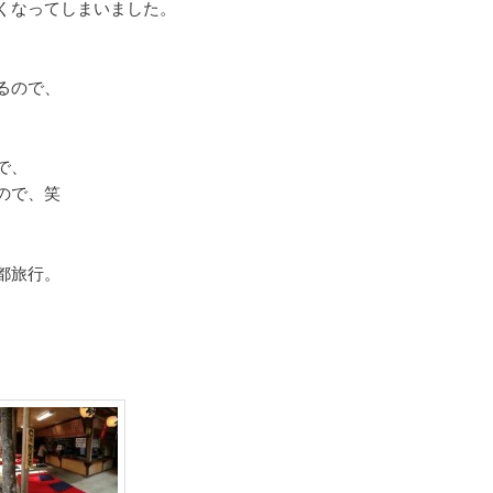
くなってしまいました。
るので、
で、
ので、笑
都旅行。