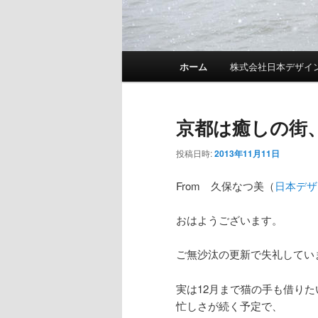
メインメニュー
ホーム
株式会社日本デザイ
メインコンテンツへ移動
サブコンテンツへ移動
京都は癒しの街
投稿日時:
2013年11月11日
From 久保なつ美（
日本デザ
おはようございます。
ご無沙汰の更新で失礼してい
実は12月まで猫の手も借りた
忙しさが続く予定で、