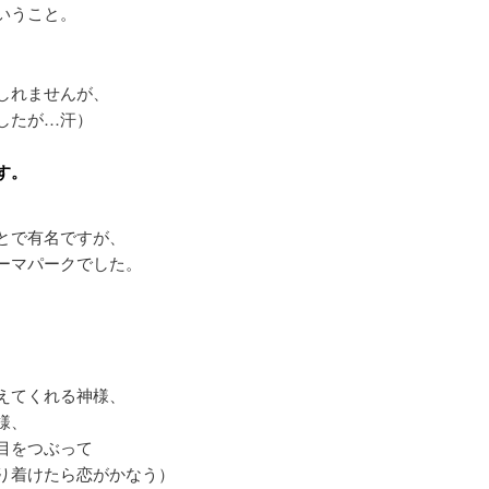
いうこと。
しれませんが、
したが…汗）
す。
とで有名ですが、
ーマパークでした。
えてくれる神様、
様、
目をつぶって
り着けたら恋がかなう）