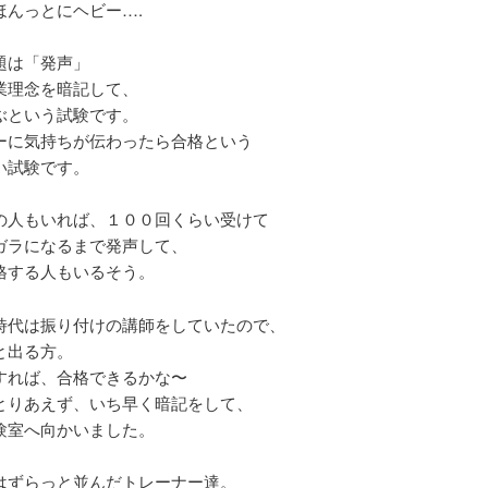
ほんっとにヘビー….
題は「発声」
業理念を暗記して、
ぶという試験です。
ーに気持ちが伝わったら合格という
い試験です。
の人もいれば、１００回くらい受けて
ガラになるまで発声して、
格する人もいるそう。
時代は振り付けの講師をしていたので、
と出る方。
すれば、合格できるかな〜
とりあえず、いち早く暗記をして、
験室へ向かいました。
はずらっと並んだトレーナー達。