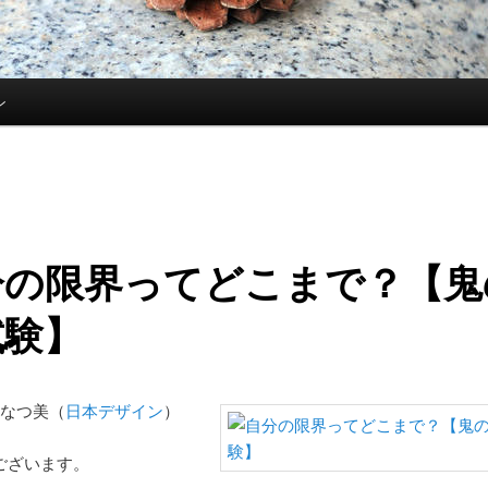
ン
分の限界ってどこまで？【鬼
試験】
久保なつ美（
日本デザイン
）
ございます。