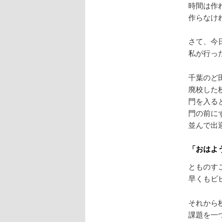
時間は作
作らなけ
さて、今
私が行っ
千葉のど
廃校した
門を入る
門の前に
並んで出
「おはよ
とものす
早くもビ
それから
課題を一