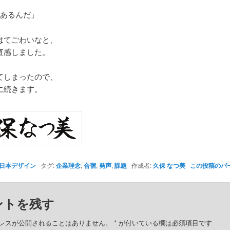
かあるんだ」
はてごわいなと、
直感しました。
てしまったので、
に続きます。
日本デザイン
タグ:
企業理念
,
合宿
,
発声
,
課題
作成者:
久保 なつ美
この投稿のパ
ントを残す
レスが公開されることはありません。
*
が付いている欄は必須項目です