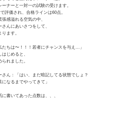
レーナーと一対一の試験の受けます。
点で評価され、合格ラインは60点。
緊張感溢れる空気の中、
ーさんにあいさつをして、
まります。
私たちは〜！！！若者にチャンスを与え…」
しはじめると、
められました。
ーさん：「はい、まだ暗記してる状態でしょ？
葉になるまでやってきて」
紙に書いてあった点数は、、、