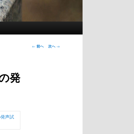
投稿ナビゲー
←
前へ
次へ
→
ション
の発