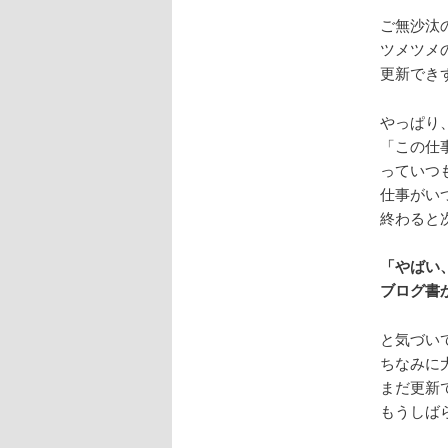
ご無沙汰
ツメツメ
更新でき
やっぱり
「この仕
っていつ
仕事がい
終わると
「やばい
ブログ書
と気づい
ちなみに
まだ更新
もうしば