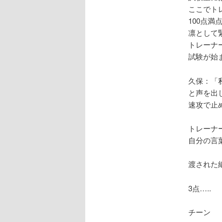
ここでト
100点満
凛として
トレーナ
試験が始
久保：「
と声を出
速攻で止
トレーナ
自分の言
渡された
3点…..
チーン