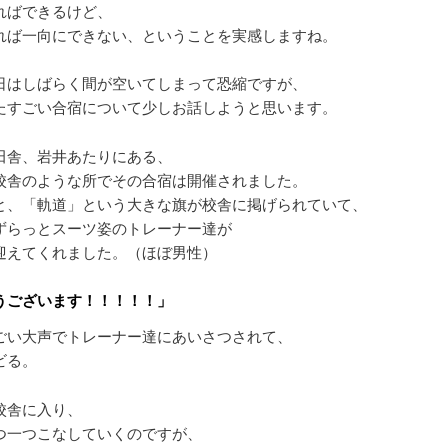
ればできるけど、
れば一向にできない、ということを実感しますね。
日はしばらく間が空いてしまって恐縮ですが、
たすごい合宿について少しお話しようと思います。
田舎、岩井あたりにある、
校舎のような所でその合宿は開催されました。
と、「軌道」という大きな旗が校舎に掲げられていて、
ずらっとスーツ姿のトレーナー達が
迎えてくれました。（ほぼ男性）
うございます！！！！！」
ごい大声でトレーナー達にあいさつされて、
ビる。
校舎に入り、
つ一つこなしていくのですが、