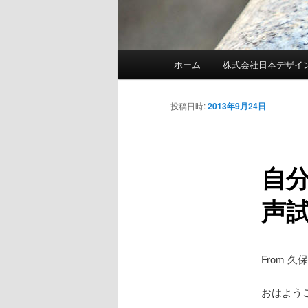
メインメニュー
ホーム
株式会社日本デザイ
メインコンテンツへ移動
サブコンテンツへ移動
投稿日時:
2013年9月24日
自
声
From 
おはよう