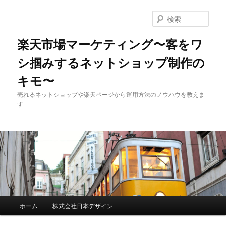
検
索
楽天市場マーケティング〜客をワ
シ掴みするネットショップ制作の
キモ〜
売れるネットショップや楽天ページから運用方法のノウハウを教えま
す
メインメニュー
ホーム
株式会社日本デザイン
メインコンテンツへ移動
サブコンテンツへ移動