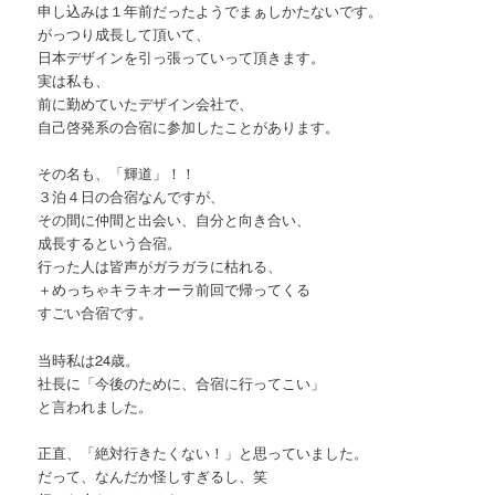
申し込みは１年前だったようでまぁしかたないです。
がっつり成長して頂いて、
日本デザインを引っ張っていって頂きます。
実は私も、
前に勤めていたデザイン会社で、
自己啓発系の合宿に参加したことがあります。
その名も、「輝道」！！
３泊４日の合宿なんですが、
その間に仲間と出会い、自分と向き合い、
成長するという合宿。
行った人は皆声がガラガラに枯れる、
＋めっちゃキラキオーラ前回で帰ってくる
すごい合宿です。
当時私は24歳。
社長に「今後のために、合宿に行ってこい」
と言われました。
正直、「絶対行きたくない！」と思っていました。
だって、なんだか怪しすぎるし、笑