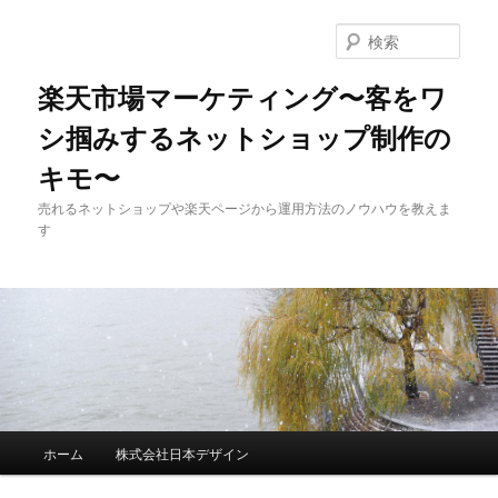
検
索
楽天市場マーケティング〜客をワ
シ掴みするネットショップ制作の
キモ〜
売れるネットショップや楽天ページから運用方法のノウハウを教えま
す
メインメニュー
ホーム
株式会社日本デザイン
メインコンテンツへ移動
サブコンテンツへ移動