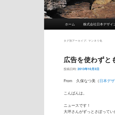
メインメニュー
ホーム
株式会社日本デザイ
メインコンテンツへ移動
サブコンテンツへ移動
タグ別アーカイブ:
マンネリ化
広告を使わずと
投稿日時:
2013年10月3日
From 久保なつ美（
日本デザ
こんばんは。
ニュースです！
大坪さんがずっとさぼってい