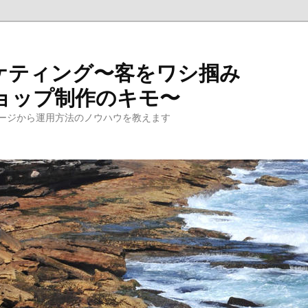
ケティング〜客をワシ掴み
ョップ制作のキモ〜
ージから運用方法のノウハウを教えます