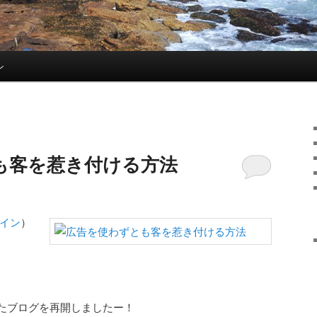
ン
も客を惹き付ける方法
イン
）
たブログを再開しましたー！