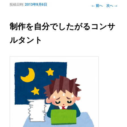
投稿日時:
2013年9月6日
投稿ナビゲーシ
←
前へ
次へ
→
ョン
制作を自分でしたがるコンサ
ルタント