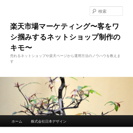
検
索
楽天市場マーケティング〜客をワ
シ掴みするネットショップ制作の
キモ〜
売れるネットショップや楽天ページから運用方法のノウハウを教えま
す
メインメニュー
ホーム
株式会社日本デザイン
メインコンテンツへ移動
サブコンテンツへ移動