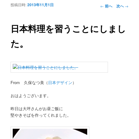
投稿日時:
2013年11月1日
投稿ナビゲーシ
←
前へ
次へ
→
ョン
日本料理を習うことにしまし
た。
From 久保なつ美（
日本デザイン
）
おはようございます。
昨日は大坪さんがお昼ご飯に
堅やきそばを作ってくれました。