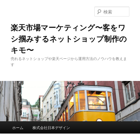
検
索
楽天市場マーケティング〜客をワ
シ掴みするネットショップ制作の
キモ〜
売れるネットショップや楽天ページから運用方法のノウハウを教えま
す
メインメニュー
ホーム
株式会社日本デザイン
メインコンテンツへ移動
サブコンテンツへ移動