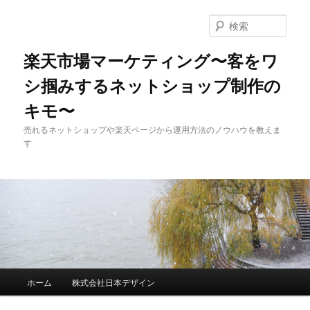
検
索
楽天市場マーケティング〜客をワ
シ掴みするネットショップ制作の
キモ〜
売れるネットショップや楽天ページから運用方法のノウハウを教えま
す
メインメニュー
ホーム
株式会社日本デザイン
メインコンテンツへ移動
サブコンテンツへ移動