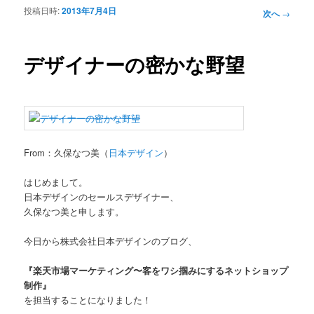
投稿日時:
2013年7月4日
投稿ナビ
次へ
→
ゲーショ
ン
デザイナーの密かな野望
From：久保なつ美（
日本デザイン
）
はじめまして。
日本デザインのセールスデザイナー、
久保なつ美と申します。
今日から株式会社日本デザインのブログ、
『楽天市場マーケティング〜客をワシ掴みにするネットショップ
制作』
を担当することになりました！