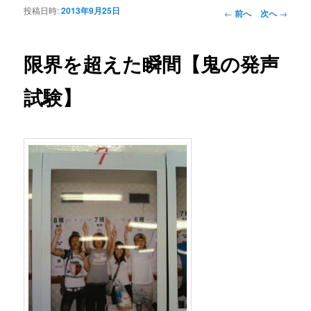
投稿日時:
2013年9月25日
投稿ナビゲーシ
←
前へ
次へ
→
ョン
限界を超えた瞬間【鬼の発声
試験】