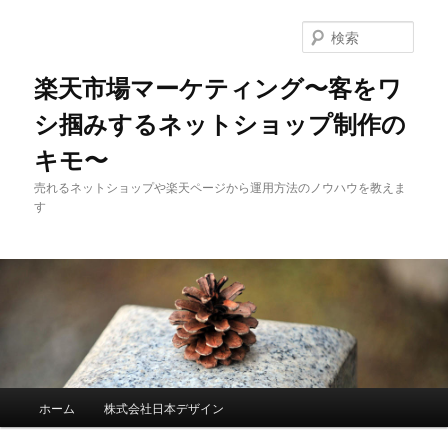
検
索
楽天市場マーケティング〜客をワ
シ掴みするネットショップ制作の
キモ〜
売れるネットショップや楽天ページから運用方法のノウハウを教えま
す
メインメニュー
ホーム
株式会社日本デザイン
メインコンテンツへ移動
サブコンテンツへ移動