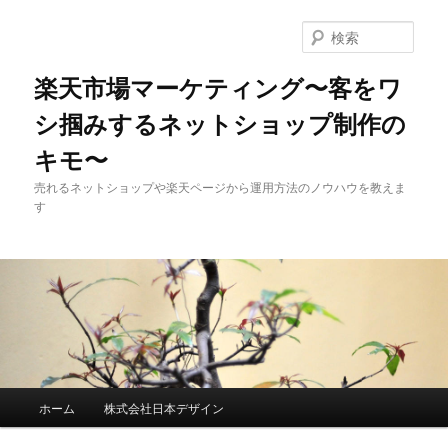
検
索
楽天市場マーケティング〜客をワ
シ掴みするネットショップ制作の
キモ〜
売れるネットショップや楽天ページから運用方法のノウハウを教えま
す
メインメニュー
ホーム
株式会社日本デザイン
メインコンテンツへ移動
サブコンテンツへ移動