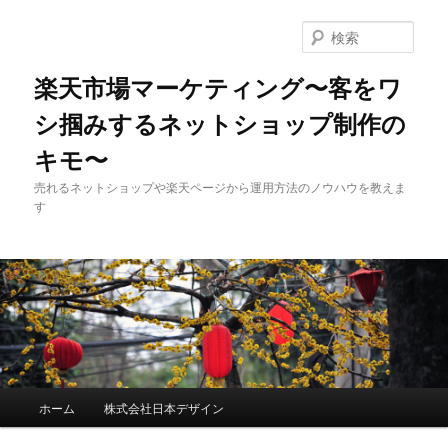
検
索
楽天市場マーケティング〜客をワ
シ掴みするネットショップ制作の
キモ〜
売れるネットショップや楽天ページから運用方法のノウハウを教えま
す
メインメニュー
ホーム
株式会社日本デザイン
メインコンテンツへ移動
サブコンテンツへ移動