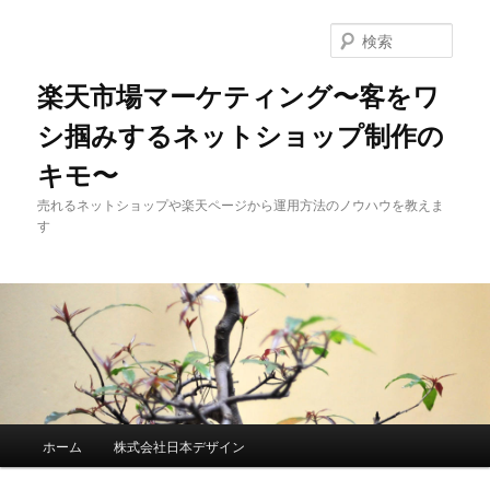
検
索
楽天市場マーケティング〜客をワ
シ掴みするネットショップ制作の
キモ〜
売れるネットショップや楽天ページから運用方法のノウハウを教えま
す
メインメニュー
ホーム
株式会社日本デザイン
メインコンテンツへ移動
サブコンテンツへ移動