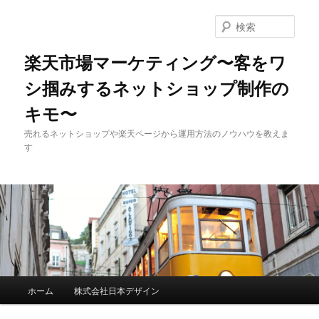
検
索
楽天市場マーケティング〜客をワ
シ掴みするネットショップ制作の
キモ〜
売れるネットショップや楽天ページから運用方法のノウハウを教えま
す
メインメニュー
ホーム
株式会社日本デザイン
メインコンテンツへ移動
サブコンテンツへ移動