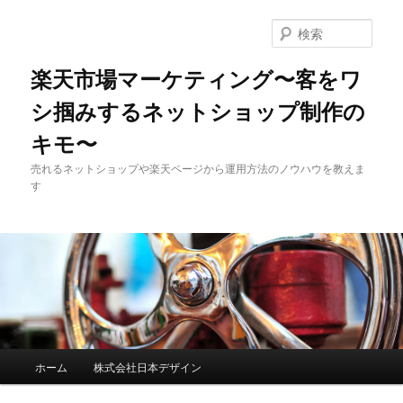
検
索
楽天市場マーケティング〜客をワ
シ掴みするネットショップ制作の
キモ〜
売れるネットショップや楽天ページから運用方法のノウハウを教えま
す
メインメニュー
ホーム
株式会社日本デザイン
メインコンテンツへ移動
サブコンテンツへ移動